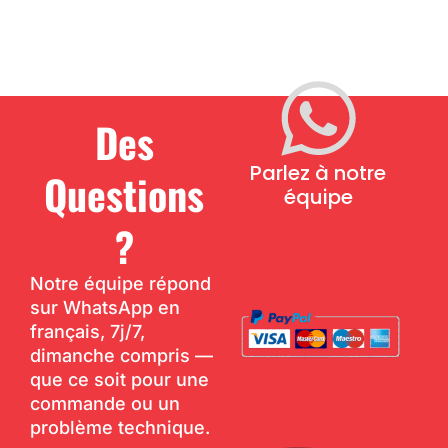
Des
Parlez à notre
Questions
équipe
?
Notre équipe répond
sur WhatsApp en
français, 7j/7,
dimanche compris —
que ce soit pour une
commande ou un
problème technique.